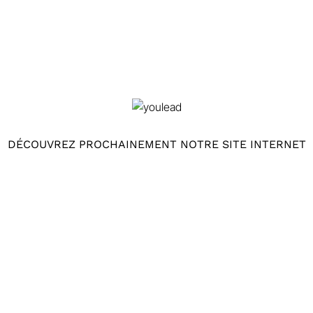
nos clients.
Processus de finition
Nous réalisons des traitements ignifuges,
hydrofuges, anti-UV, anti-taches et
antibactériens, entre autres, pour adapter nos
produits aux besoins de chaque industrie. Nous
DÉCOUVREZ PROCHAINEMENT NOTRE SITE INTERNET
appliquons aussi différents types de finitions
aux
cordons
,
rubans et tresses
afin qu’ils soient
conformes à vos exigences.